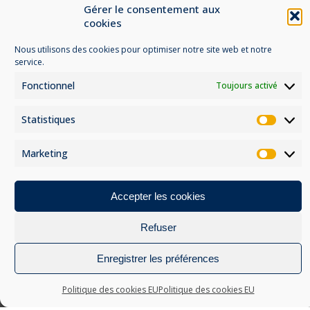
peuvent
peuvent
Gérer le consentement aux
être
être
cookies
choisies
choisies
Conditions générales de vente
sur
sur
Nous utilisons des cookies pour optimiser notre site web et notre
Mentions légales
la
la
service.
page
page
Politique de confidentialité
Fonctionnel
Toujours activé
du
du
produit
produit
Statistiques
Statis
Marketing
Marke
Accepter les cookies
MOYENS DE PAIEMENT
Refuser
Enregistrer les préférences
Politique des cookies EU
Politique des cookies EU