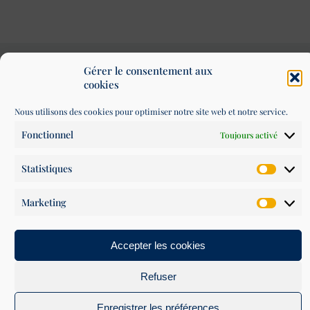
Gérer le consentement aux
cookies
Nous utilisons des cookies pour optimiser notre site web et notre service.
Conditions générales de vente
Fonctionnel
Toujours activé
Mentions légales
Politique de confidentialité
Statistiques
Marketing
Accepter les cookies
Refuser
MOYENS DE PAIEMENT
Enregistrer les préférences