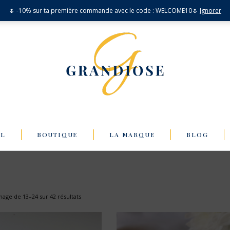
🌷 -10% sur ta première commande avec le code : WELCOME10🌷
Ignorer
IL
BOUTIQUE
LA MARQUE
BLOG
chage de 13–24 sur 42 résultats