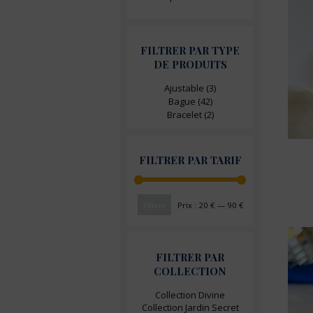
FILTRER PAR TYPE
DE PRODUITS
Ajustable
(3)
Bague
(42)
Bracelet
(2)
FILTRER PAR TARIF
Filtrer
Prix :
20 €
—
90 €
Prix
Prix
min
max
FILTRER PAR
COLLECTION
Collection Divine
Collection Jardin Secret