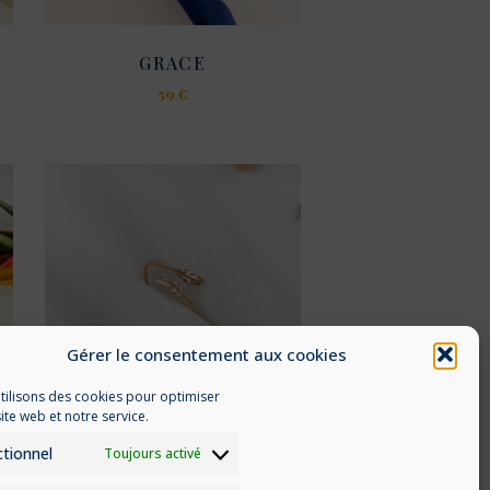
page
du
GRACE
produit
59
€
Ce
produit
a
plusieurs
variations.
Les
options
peuvent
être
choisies
Gérer le consentement aux cookies
sur
la
tilisons des cookies pour optimiser
page
ite web et notre service.
du
tionnel
Toujours activé
HOSTA
produit
29
€