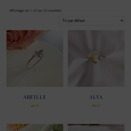
Affichage de 1–12 sur 25 résultats
ABEILLE
ALVA
49
€
69
€
Ce
Ce
produit
produit
a
a