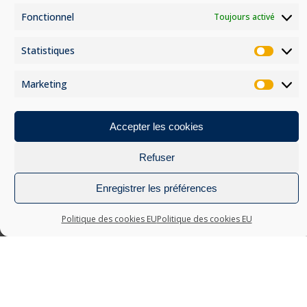
page
page
Politique de confidentialité
Fonctionnel
Toujours activé
du
du
produit
produit
Statistiques
Statis
Marketing
Marke
Accepter les cookies
MOYENS DE PAIEMENT
Refuser
Enregistrer les préférences
Politique des cookies EU
Politique des cookies EU
© Grandiose 2023 - Conception :
Catalyst Webdesign