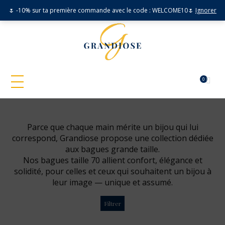
🌷 -10% sur ta première commande avec le code : WELCOME10🌷
Ignorer
0
Parce que chaque main mérite un bijou qui lui
correspond, Grandiose propose une collection dédiée
aux bagues grande taille.
Nos bagues taille 70 allient confort, élégance et
solidité, pour celles et ceux qui souhaitent un bijou à
leur image — unique et assumé.
Filtrer