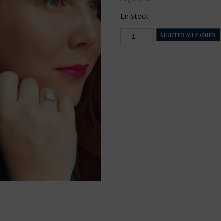
initial
actuel
était :
est :
En stock
79 €.
29 €.
quantité
AJOUTER AU PANIER
de
Boucles
demi
sphere