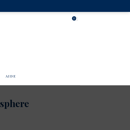
0
AIDE
 sphere