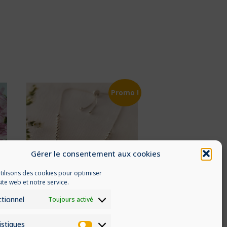
Promo !
Gérer le consentement aux cookies
tilisons des cookies pour optimiser
ite web et notre service.
tionnel
Toujours activé
AMEL
istiques
Le
Le
45
€
23
€