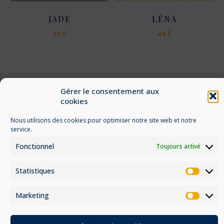
la
page
JADE
LÉNA
du
29
€
49
€
produit
Ce
Ce
produit
produit
a
a
plusieurs
plusieurs
variations.
variations.
Gérer le consentement aux
Les
Les
cookies
options
options
Nous utilisons des cookies pour optimiser notre site web et notre
peuvent
peuvent
Conditions générales de vente
service.
être
être
Mentions légales
choisies
choisies
Fonctionnel
Toujours activé
sur
sur
Politique de confidentialité
la
la
Statistiques
Statis
page
page
du
du
Marketing
produit
produit
Marke