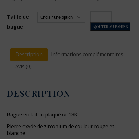
quantité
Taille de
de
bague
AJOUTER AU PANIER
Grace
rouge
Description
Informations complémentaires
Avis (0)
DESCRIPTION
Bague en laiton plaqué or 18K
Pierre oxyde de zirconium de couleur rouge et
blanche