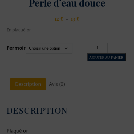
Perle d’eau douce
Plage
12
€
–
13
€
de
En plaqué or
prix :
12 €
à
quantité
Fermoir
13 €
de
AJOUTER AU PANIER
Perle
d'eau
douce
Description
Avis (0)
DESCRIPTION
Plaqué or