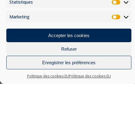
Statistiques
page
page
Statis
du
du
produit
produit
Marketing
Marke
Accepter les cookies
Refuser
MOYENS DE PAIEMENT
Enregistrer les préférences
Politique des cookies EU
Politique des cookies EU
© Grandiose 2023 - Conception :
Catalyst Webdesign