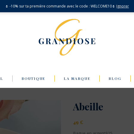
🌷 -10% sur ta première commande avec le code : WELCOME10🌷
Ignorer
IL
BOUTIQUE
LA MARQUE
BLOG
Abeille
49
€
Bague en argent925