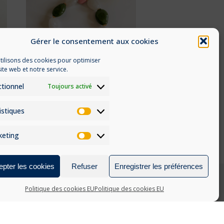
Gérer le consentement aux cookies
tilisons des cookies pour optimiser
ite web et notre service.
tionnel
Toujours activé
TULIPE VERTE
istiques
35
€
Statistiques
keting
Marketing
pter les cookies
Refuser
Enregistrer les préférences
Politique des cookies EU
Politique des cookies EU
MOYENS DE PAIEMENT