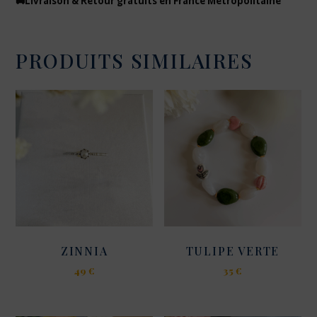
🚚Livraison & Retour gratuits en France Métropolitaine
PRODUITS SIMILAIRES
ZINNIA
TULIPE VERTE
49
€
35
€
Ce
produit