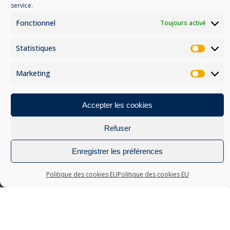
être
service.
Mentions légales
choisies
Fonctionnel
Toujours activé
sur
Politique de confidentialité
la
Statistiques
page
Statis
du
produit
Marketing
Marke
Accepter les cookies
Refuser
MOYENS DE PAIEMENT
Enregistrer les préférences
Politique des cookies EU
Politique des cookies EU
© Grandiose 2023 - Conception :
Catalyst Webdesign